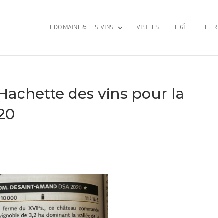
LE DOMAINE & LES VINS
VISITES
LE GÎTE
LE R
Hachette des vins pour la
20