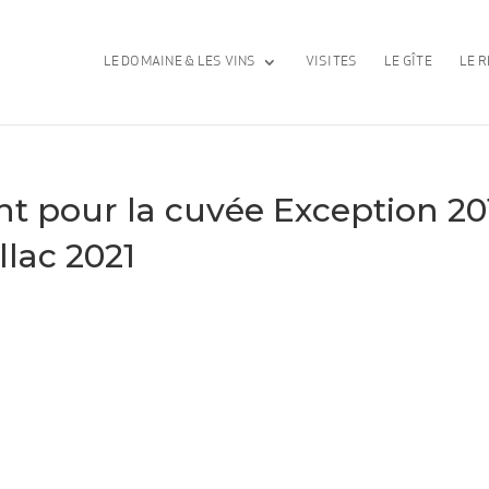
LE DOMAINE & LES VINS
VISITES
LE GÎTE
LE R
nt pour la cuvée Exception 20
llac 2021